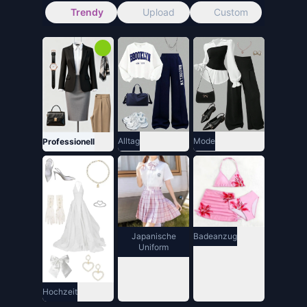
Trendy
Upload
Custom
Mode
Alltag
Professionell
Japanische
Badeanzug
Uniform
Hochzeit