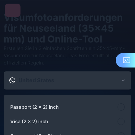
Visumfotoanforderungen
für Neuseeland (35x45
mm) und Online-Tool
Erstellen Sie in 3 einfachen Schritten ein 35x45-mm-
Visuumfoto für Neuseeland. Das Foto erfüllt alle
offiziellen Regeln.
United States
Passport (2 x 2) inch
Visa (2 x 2) inch