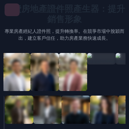
免費房地產證件照產生器：提升
銷售形象
專業房產經紀人證件照，提升轉換率。在競爭市場中脫穎而
出，建立客戶信任，助力房產業務快速成長。