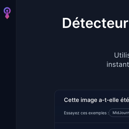
Détecteur 
Util
instan
Cette image a-t-elle ét
Essayez ces exemples :
MidJour