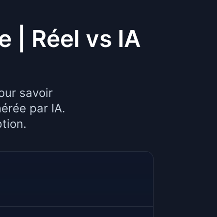
 | Réel vs IA
our savoir
érée par IA.
tion.