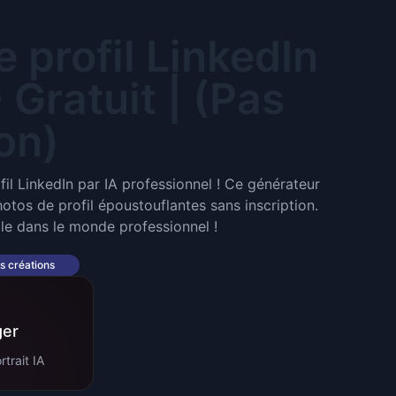
 profil LinkedIn
 Gratuit | (Pas
ion)
il LinkedIn par IA professionnel ! Ce générateur
otos de profil époustouflantes sans inscription.
le dans le monde professionnel !
s créations
ger
trait IA