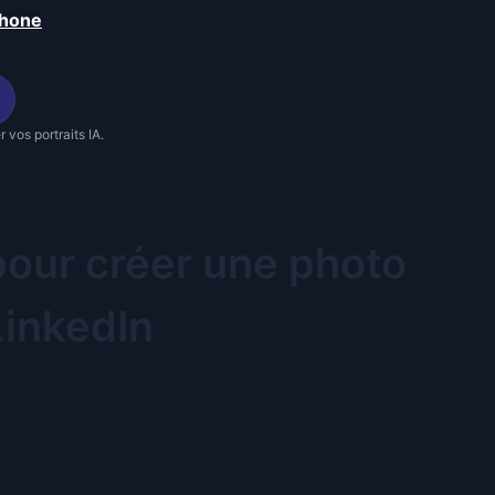
phone
 vos portraits IA.
pour créer une photo
LinkedIn