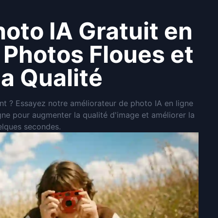
oto IA Gratuit en
s Photos Floues et
la Qualité
nt ? Essayez notre améliorateur de photo IA en ligne
ligne pour augmenter la qualité d'image et améliorer la
elques secondes.