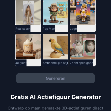
Realistisch
Pop Mart
Lego
Jellycat
Ambachtelijke stijl
Zacht speelgoed
Genereren
Gratis AI Actiefiguur Generator
Ontwerp op maat gemaakte 3D-actiefiguren direct