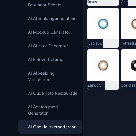
Bruin
Grijs
Foto naar Schets
AI Afbeeldingencombiner
AI Mockup Generator
IJsblauw
Toffeetin
AI Sticker Generator
AI Fotoverbeteraar
AI Afbeelding
Verscherper
Zandbruin
Obsidiaa
AI Oude Foto Restauratie
AI Achtergrond
Generator
AI Oogkleurveranderaar