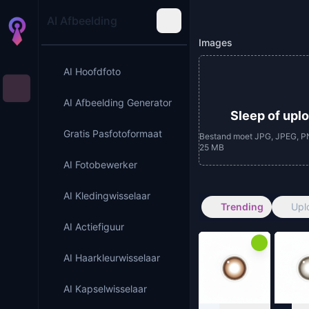
AI Afbeelding
Images
AI Hoofdfoto
AI Afbeelding Generator
Sleep of upl
Gratis Pasfotoformaat
Bestand moet JPG, JPEG, P
25 MB
AI Fotobewerker
AI Kledingwisselaar
Trending
Upl
AI Actiefiguur
AI Haarkleurwisselaar
AI Kapselwisselaar