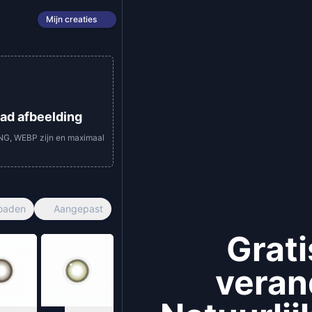
Mijn creaties
oad afbeelding
NG, WEBP zijn en maximaal
oaden
Aangepast
Grati
veran