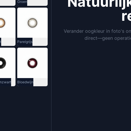
Natuurlij
Groen
r
Verander oogkleur in foto's onl
direct—geen operati
t
Parelgrijs
nzwart
Bloedwijn