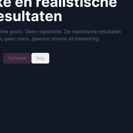
ke en realistische
esultaten
ine gratis. Geen registratie. Zie realistische resultaten
e, geen risico, gewoon slimme AI-bewerking.
Toffeetint
Grijs