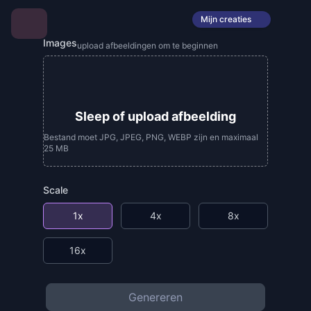
Mijn creaties
Images
upload afbeeldingen om te beginnen
Sleep of upload afbeelding
Bestand moet JPG, JPEG, PNG, WEBP zijn en maximaal
25 MB
Scale
1x
4x
8x
16x
Genereren