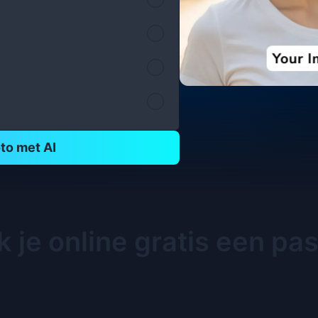
to met AI
 je online gratis een pas