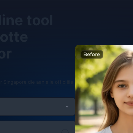
ine tool
otte
or
ingapore die aan alle officiële