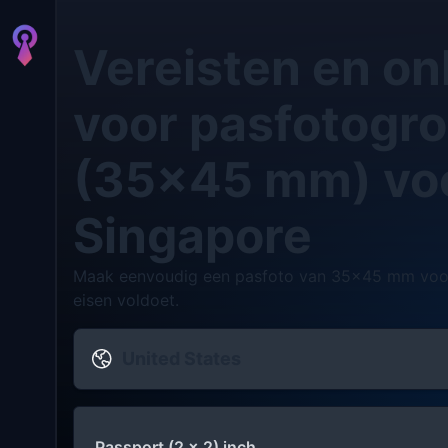
Vereisten en onl
voor pasfotogro
(35x45 mm) vo
Singapore
Maak eenvoudig een pasfoto van 35x45 mm voor S
eisen voldoet.
United States
Passport (2 x 2) inch