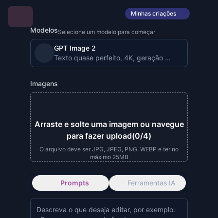
Minhas criações
Modelos
Selecione um modelo para começar
GPT Image 2
Texto quase perfeito, 4K, geração de imagens pro
Imagens
Arraste e solte uma imagem ou navegue
para fazer upload
(0/4)
O arquivo deve ser JPG, JPEG, PNG, WEBP e ter no
máximo 25MB
Prompts
Ferramentas IA