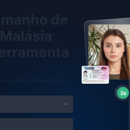
tamanho de
 Malásia
erramenta
em 3 etapas simples. A foto