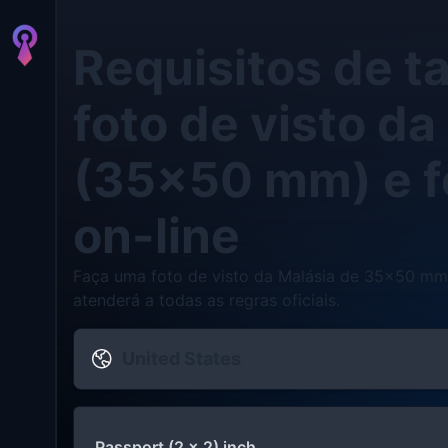
Requisitos de 
foto de visto da
(35x50 mm) e f
on-line
Faça uma foto de visto da Malásia de 35x50 mm 
atenderá a todas as regras oficiais.
United States
Passport (2 x 2) inch