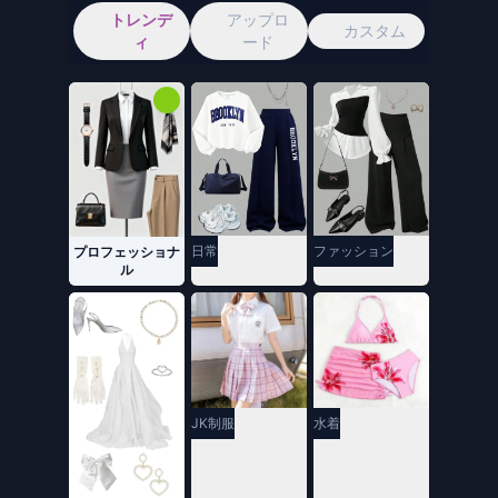
トレンデ
アップロ
カスタム
ィ
ード
ファッション
日常
プロフェッショナ
ル
JK制服
水着