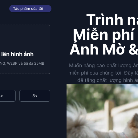
Tác phẩm của tôi
Trình 
Miễn phí
Ảnh Mờ &
 lên hình ảnh
PNG, WEBP và tối đa 25MB
Muốn nâng cao chất lượng ảnh
miễn phí của chúng tôi. Đây l
để tăng chất lượng hình ản
4x
8x