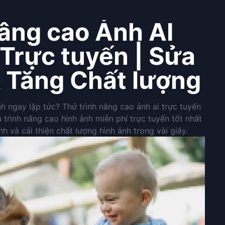
nâng cao Ảnh AI
 Trực tuyến | Sửa
 Tăng Chất lượng
 ngay lập tức? Thử trình nâng cao ảnh ai trực tuyến
à trình nâng cao hình ảnh miễn phí trực tuyến tốt nhất
h và cải thiện chất lượng hình ảnh trong vài giây.