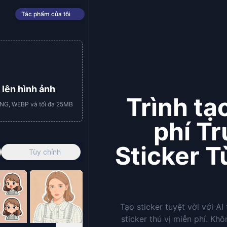
Tác phẩm của tôi
 lên hình ảnh
Trình tạ
PNG, WEBP và tối đa 25MB
phí Tr
Sticker T
Tùy chỉnh
Tạo sticker tuyệt vời với AI
sticker thú vị miễn phí. Kh