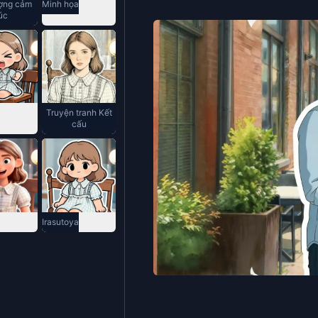
ượng cảm
Minh họa
úc
Truyện tranh Kết
cấu
Irasutoya