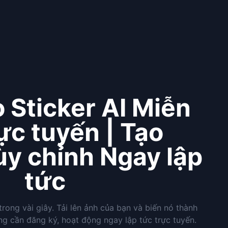
o Sticker AI Miễn
ực tuyến | Tạo
ùy chỉnh Ngay lập
tức
 trong vài giây. Tải lên ảnh của bạn và biến nó thành
ông cần đăng ký, hoạt động ngay lập tức trực tuyến.