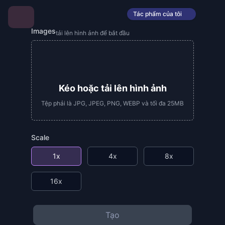
Tác phẩm của tôi
Images
tải lên hình ảnh để bắt đầu
Kéo hoặc tải lên hình ảnh
Tệp phải là JPG, JPEG, PNG, WEBP và tối đa 25MB
Scale
1x
4x
8x
16x
Tạo