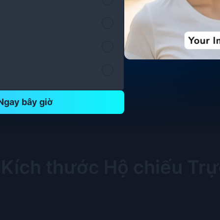
Ngay bây giờ
Kích thước Hộ chiếu Trự