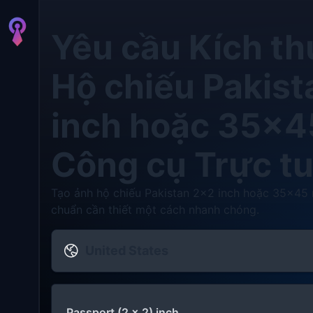
Yêu cầu Kích t
Hộ chiếu Pakist
inch hoặc 35×4
Công cụ Trực t
Tạo ảnh hộ chiếu Pakistan 2x2 inch hoặc 35×45 m
chuẩn cần thiết một cách nhanh chóng.
United States
Passport (2 x 2) inch