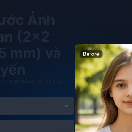
hước Ảnh
an (2x2
5 mm) và
uyến
m tuân thủ tất cả các tiêu