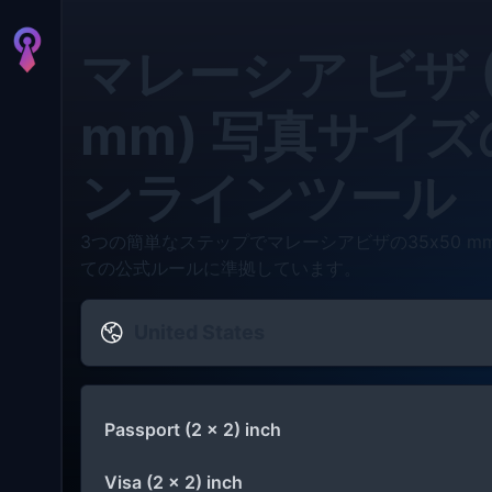
マレーシア ビザ (
mm) 写真サイ
ンラインツール
3つの簡単なステップでマレーシアビザの35x50 
ての公式ルールに準拠しています。
United States
Passport (2 x 2) inch
Visa (2 x 2) inch