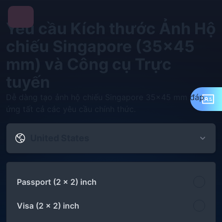
Yêu cầu Kích thước Ảnh Hộ
chiếu Singapore (35x45
mm) và Công cụ Trực
tuyến
Dễ dàng tạo ảnh hộ chiếu Singapore 35x45 mm đáp
ứng tất cả các yêu cầu chính thức.
United States
Passport (2 x 2) inch
Visa (2 x 2) inch