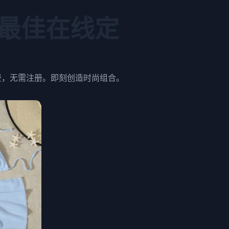
 最佳在线定
全免费，无需注册。即刻创造时尚组合。