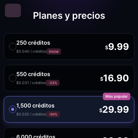
Planes y precios
250 créditos
9.99
$
$0.040 / créditos
Inicial
550 créditos
16.90
$
$0.031 / créditos
-23%
Más popular
1,500 créditos
29.99
$
$0.020 / créditos
-50%
6,000 créditos