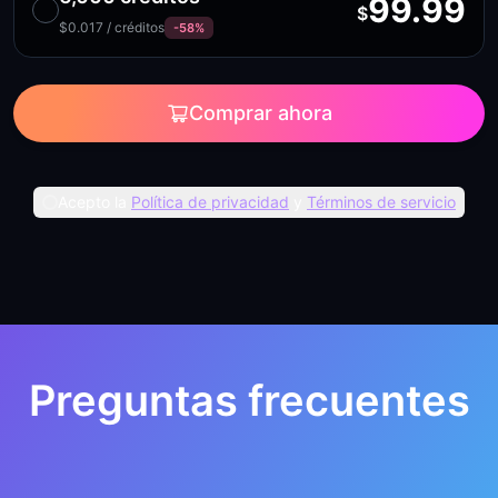
99.99
$
$0.017 / créditos
-58%
Comprar ahora
Acepto la
Política de privacidad
y
Términos de servicio
Preguntas frecuentes