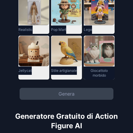
Realistic
Pop Mart
Lego
Jellycat
Stile artigianale
Giocattolo
morbido
Genera
Generatore Gratuito di Action
Figure AI