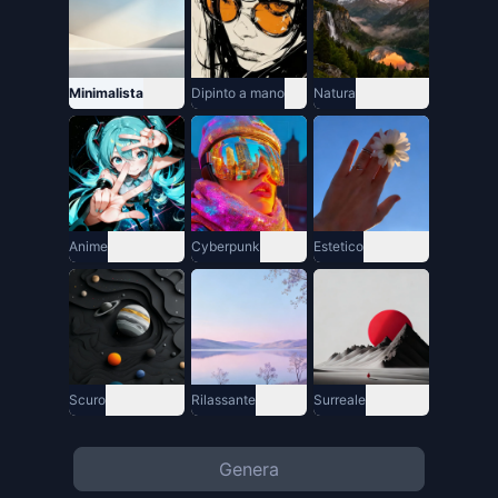
Minimalista
Dipinto a mano
Natura
Anime
Cyberpunk
Estetico
Scuro
Rilassante
Surreale
Genera