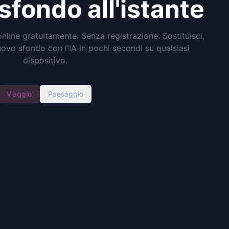
sfondo all'istante
nline gratuitamente. Senza registrazione. Sostituisci,
ovo sfondo con l'IA in pochi secondi su qualsiasi
dispositivo.
Viaggio
Paesaggio