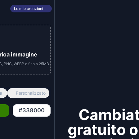
Le mie creazioni
arica immagine
PEG, PNG, WEBP e fino a 25MB
ca
Personalizzato
Cambiat
gratuito o