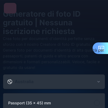
Generatore di foto ID
gratuito | Nessuna
iscrizione richiesta
Crea foto per documenti d'identità perfette senza
sforzo con il nostro Creatore di foto ID gratuito.
Genera foto per documenti d'identità di alta qualità per
passaporti, patenti di guida e altro ancora con
dimensioni e formati personalizzabili. Veloce, facile e
gratuito da usare!
Australia
Passport (35 x 45) mm