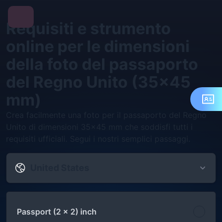
Requisiti e strumento
online per le dimensioni
della foto del passaporto
del Regno Unito (35x45
mm)
Crea facilmente una foto per il passaporto del Regno
Unito di dimensioni 35x45 mm che soddisfi tutti i
requisiti ufficiali. Segui i nostri semplici passaggi.
United States
Passport (2 x 2) inch