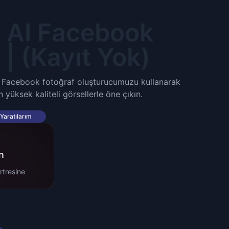
z AI Facebook
| (Kayıt Yok)
iz Facebook fotoğraf oluşturucumuzu kullanarak
 yüksek kaliteli görsellerle öne çıkın.
Yaratılarım
n
rtresine