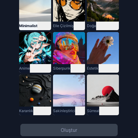
Minimalist
Elle Çizilmiş
Doğa
Anime
Siberpunk
Estetik
Karanlık
Sakinleştirici
Sürreal
Oluştur