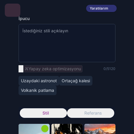
Yaratılarım
İpucu
Yapay zeka optimizasyonu
0/5120
Uzaydaki astronot
Ortaçağ kalesi
Volkanik patlama
Stil
Referans