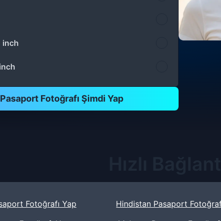
 inch
 inch
e Pasaport Fotoğrafı Şimdi Yap
Hızlı Bağlant
Pasaport Fotoğrafı Yap
Hindistan Pasaport Fotoğra