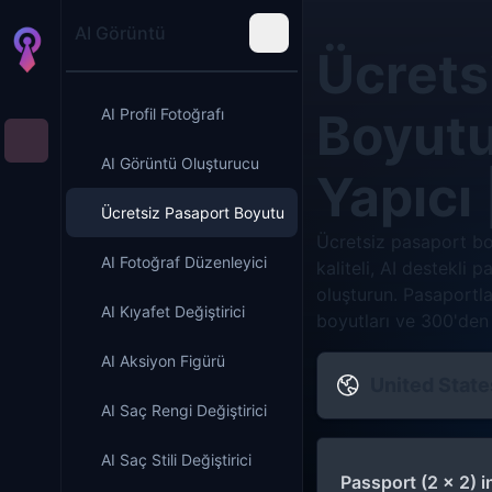
AI Görüntü
Ücrets
Boyutu
AI Profil Fotoğrafı
AI Görüntü Oluşturucu
Yapıcı 
Ücretsiz Pasaport Boyutu
Ücretsiz pasaport bo
AI Fotoğraf Düzenleyici
kaliteli, AI destekli 
oluşturun. Pasaportlar
AI Kıyafet Değiştirici
boyutları ve 300'den
AI Aksiyon Figürü
United State
AI Saç Rengi Değiştirici
AI Saç Stili Değiştirici
Passport (2 x 2) i