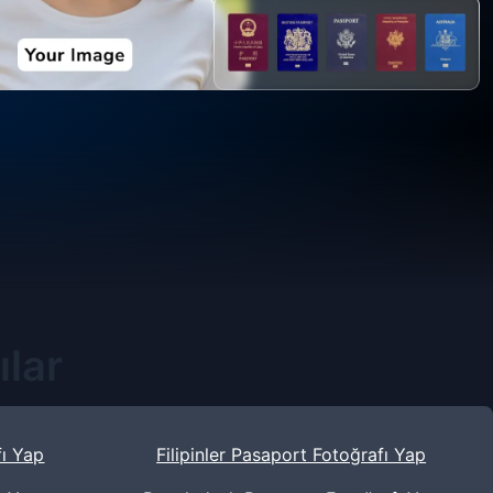
ılar
fı Yap
Filipinler Pasaport Fotoğrafı Yap