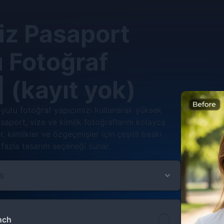
iz Pasaport
 Fotoğraf
| (kayıt yok)
yutu fotoğraf yapıcımızı kullanarak yüksek
pasaport, vize ve kimlik fotoğraflarını kolayca
, kimlikler ve özgeçmişler için çeşitli baskı
 fazla tasarım seçeneği sunar.
s
nch