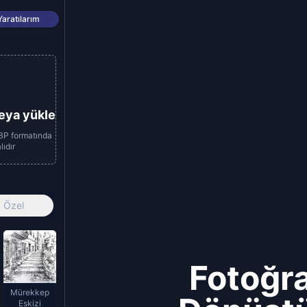
Yaratılarım
eya yükle
P formatında
ıdır
Özel
Fotoğra
Mürekkep
Eskizi