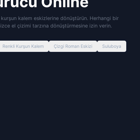
rücü Online
z kurşun kalem eskizlerine dönüştürün. Herhangi bir
zce el çizimi tarzına dönüştürmesine izin verin.
Renkli Kurşun Kalem
Çizgi Roman Eskizi
Suluboya