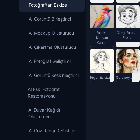
Fotoğraftan Eskize
AI Görüntü Birleştirici
AI Mockup Oluşturucu
Renkli
Çizgi Roman
Kurşun
Eskizi
Kalem
AI Çıkartma Oluşturucu
AI Fotoğraf Geliştirici
AI Görüntü Keskinleştirici
Figür Eskizi
Suluboya
AI Eski Fotoğraf
Restorasyonu
AI Duvar Kağıdı
Oluşturucu
AI Göz Rengi Değiştirici