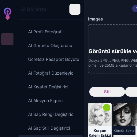
AI Görüntü
Images
AI Profil Fotoğrafı
AI Görüntü Oluşturucu
Görüntü sürükle v
Ücretsiz Pasaport Boyutu
Dosya JPG, JPEG, PNG, WEB
olmalı ve 25MB'a kadar olmal
AI Fotoğraf Düzenleyici
AI Kıyafet Değiştirici
Stil
AI Aksiyon Figürü
AI Saç Rengi Değiştirici
AI Saç Stili Değiştirici
Kurşun
Kömür Eskizi
Kalem Eskizi