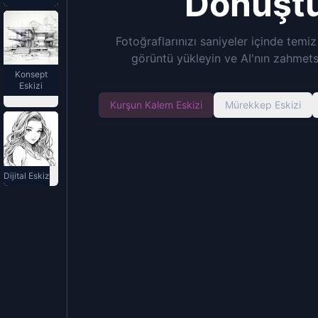
Dönüştü
Fotoğraflarınızı saniyeler içinde temi
görüntü yükleyin ve AI'nın zahmetsi
Konsept
Eskizi
Kurşun Kalem Eskizi
Mürekkep Eskizi
Dijital Eskiz