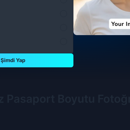
ı Şimdi Yap
z Pasaport Boyutu Fotoğr