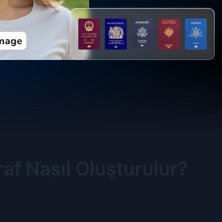
af Nasıl Oluşturulur?