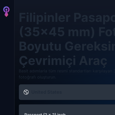
Filipinler Pasap
(35×45 mm) Fot
Boyutu Gereksin
Çevrimiçi Araç
Basit adımlarla tüm resmi standartları karşılayan
fotoğrafı oluşturun.
United States
Passport (2 x 2) inch