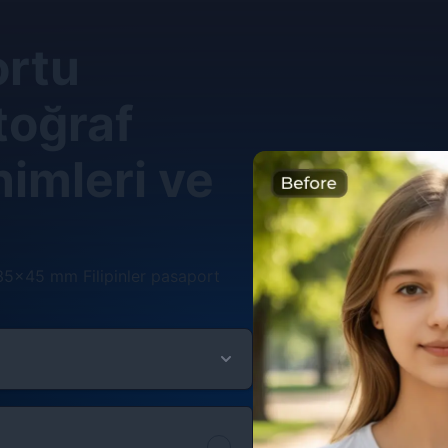
ortu
oğraf
imleri ve
 35×45 mm Filipinler pasaport