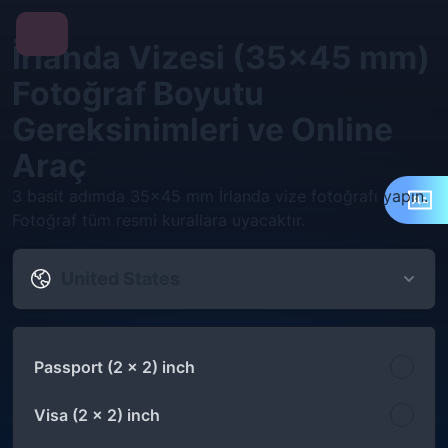
İrlanda Vizesi (35x45 mm)
Fotoğraf Boyutu
Gereksinimleri ve Online
Araç
3 basit adımda 35x45 mm İrlanda vize fotoğrafı yapın.
Fotoğraf tüm resmi kurallara uyacaktır.
United States
Passport (2 x 2) inch
Visa (2 x 2) inch