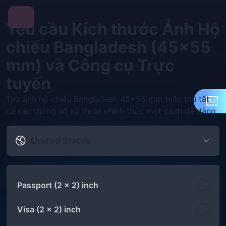
Yêu cầu Kích thước Ảnh Hộ
chiếu Bangladesh (45x55
mm) và Công cụ Trực
tuyến
Tạo ảnh hộ chiếu Bangladesh 45x55 mm tuân thủ tất
cả các thông số kỹ thuật chính thức một cách dễ dàng.
United States
Passport (2 x 2) inch
Visa (2 x 2) inch