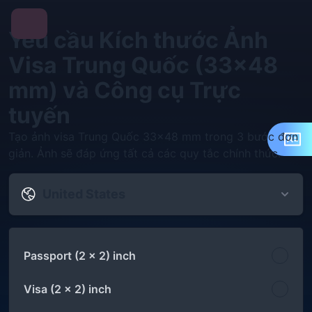
Yêu cầu Kích thước Ảnh
Visa Trung Quốc (33×48
mm) và Công cụ Trực
tuyến
Tạo ảnh visa Trung Quốc 33×48 mm trong 3 bước đơn
giản. Ảnh sẽ đáp ứng tất cả các quy tắc chính thức.
United States
Passport (2 x 2) inch
Visa (2 x 2) inch