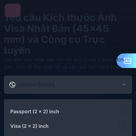
Yêu cầu Kích thước Ảnh
Visa Nhật Bản (45x45
mm) và Công cụ Trực
tuyến
Tạo ảnh visa Nhật Bản 45x45 mm trong 3 bước đơn
giản. Ảnh sẽ đáp ứng tất cả các quy tắc chính thức.
United States
Passport (2 x 2) inch
Visa (2 x 2) inch