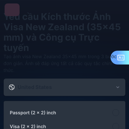
Yêu cầu Kích thước Ảnh
Visa New Zealand (35x45
mm) và Công cụ Trực
tuyến
Tạo ảnh visa New Zealand 35x45 mm trong 3 bước
đơn giản. Ảnh sẽ đáp ứng tất cả các quy tắc chính
thức.
United States
Passport (2 x 2) inch
Visa (2 x 2) inch