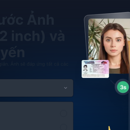
hước Ảnh
2 inch) và
uyến
iản. Ảnh sẽ đáp ứng tất cả các