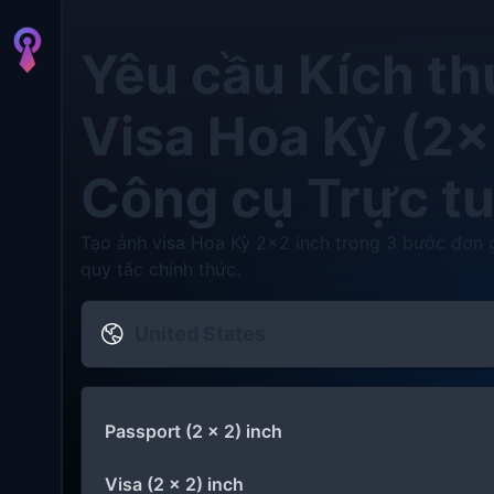
Yêu cầu Kích t
Visa Hoa Kỳ (2×
Công cụ Trực t
Tạo ảnh visa Hoa Kỳ 2x2 inch trong 3 bước đơn g
quy tắc chính thức.
United States
Passport (2 x 2) inch
Visa (2 x 2) inch