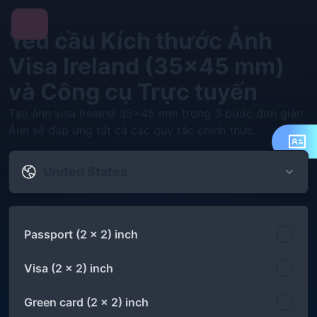
Yêu cầu Kích thước Ảnh
Visa Ireland (35x45 mm)
và Công cụ Trực tuyến
Tạo ảnh visa Ireland 35x45 mm trong 3 bước đơn giản.
Ảnh sẽ đáp ứng tất cả các quy tắc chính thức.
United States
Passport (2 x 2) inch
Visa (2 x 2) inch
Green card (2 x 2) inch