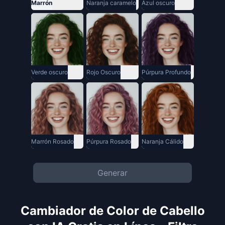
Marrón
Naranja caramelo
Azul oscuro
Verde oscuro
Rojo Oscuro
Púrpura Profundo
Marrón Rosado
Púrpura Rosado
Naranja Cálido
Generar
Cambiador de Color de Cabello