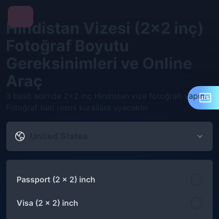
Hindistan Vizesi (2x2 inç)
Fotoğraf Boyutu
Gereksinimleri ve Online
Araç
3 basit adımda 2x2 inç Hindistan vize fotoğrafı yapın.
Fotoğraf tüm resmi kurallara uyacaktır.
United States
Passport (2 x 2) inch
Visa (2 x 2) inch