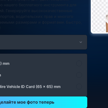
ю нашего бесплатного инструмента для
ий. Генерируйте высококачественные
портов, водительских прав и многого
ваемыми размерами и форматами. Быстро,
!
5) mm
m
Hire Vehicle ID Card (65 x 65) mm
елайте мое фото теперь