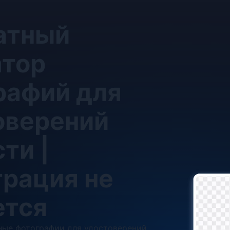
атный
атор
рафий для
оверений
ти |
трация не
ется
ные фотографии для удостоверений