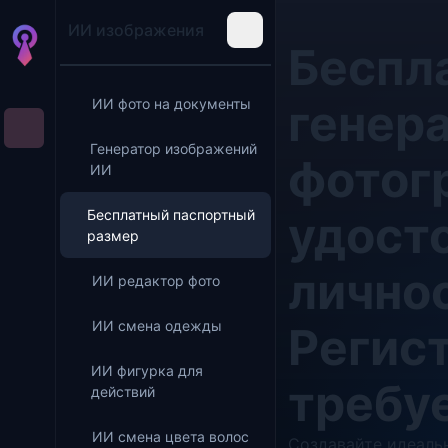
ИИ изображения
Беспл
генер
ИИ фото на документы
Генератор изображений
фотог
ИИ
Бесплатный паспортный
удост
размер
личнос
ИИ редактор фото
ИИ смена одежды
Регис
ИИ фигурка для
требу
действий
ИИ смена цвета волос
Создавайте идеаль