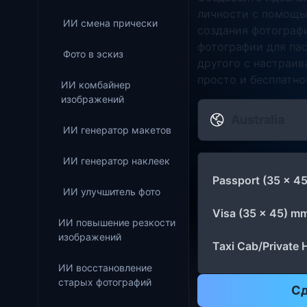
личности с помощь
ИИ смена прически
создания фотограф
фотографии для пас
Фото в эскиз
другого с настраи
просто и бесплатно
ИИ комбайнер
изображений
Australia
ИИ генератор макетов
ИИ генератор наклеек
Passport (35 x 4
ИИ улучшитель фото
Visa (35 x 45) m
ИИ повышение резкости
изображений
Taxi Cab/Private 
ИИ восстановление
старых фотографий
Сд